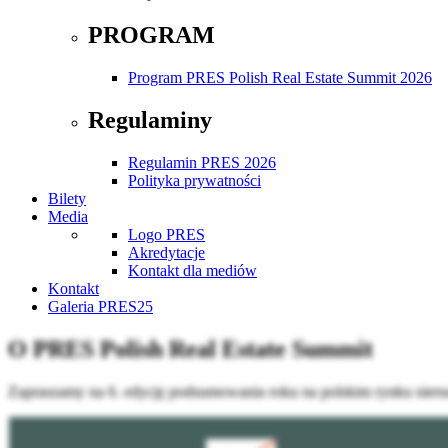
PROGRAM
Program PRES Polish Real Estate Summit 2026
Regulaminy
Regulamin PRES 2026
Polityka prywatności
Bilety
Media
Logo PRES
Akredytacje
Kontakt dla mediów
Kontakt
Galeria PRES25
O PRES Polish Real Estate Summit
Zapraszamy na 6. edycję podsumowania roku na polskim rynku nier