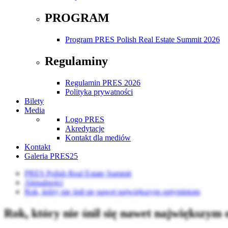
PROGRAM
Program PRES Polish Real Estate Summit 2026
Regulaminy
Regulamin PRES 2026
Polityka prywatności
Bilety
Media
Logo PRES
Akredytacje
Kontakt dla mediów
Kontakt
Galeria PRES25
PRES Polish Real Estate Summit
Aktualności
Rok, który nie śnił się nawet największym optymistom
Rok, który nie śnił się nawet największym