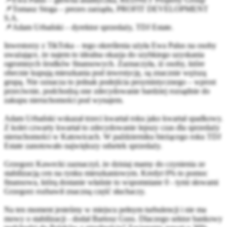
📌Tomasz Stoga – prezes zarządu,
PROFIT DEVELOPMENT
S.A.
📌Adam Urbański – dyrektor sprzedaży,
TDJ Estate
.
Inwestorzy z TikToka – tego określenia użyła Ewa Palus na osoby
uważające, że najem to idealna okazja do szybkiego uzyskania
ogromnych środków finansowych. Zaznaczyła, iż osoby, które
obecnie kupują mieszkania pod inwestycję, są znacznie węższą
grupą. Nie oznacza to jednak podejścia pesymistycznego – wprost
przeciwnie, podchodzą one zdecydowanie bardziej rozsądnie do
zakupu nieruchomości pod wynajem.
Adam Urbański wskazał trzeci kwartał roku jako kwartał spadkowy.
Z kolei czwarty kwartał to zdecydowanie lepszy czas dla sprzedaży
nieruchomości w Katowicach. W październiku bieżącego roku TDJ
Estate zanotowało największy odsetek sprzedaży.
Grzegorz Kawecki zaznaczył, że dzisiaj mamy do czynienia ze
stabilizacją cen na rynku mieszkaniowym. Kredyt 0% to pomoc
finansowa, którą dostanie właśnie to wspomniane 0 - tymi słowami
Grzegorz rozbawił znaczną część słuchaczy.
Na ten moment jesteśmy w miejscu pełnym turbulencji i nie ma
mowy o stabilizacji - dodał Bartosz Guss. Dlaczego sektor bankowy