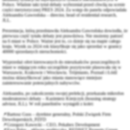
Polsce. Właśnie taki tytuł debaty wybrzmiał przed chwilą na scenie
części merytorycznej PRES 2024. Za wstęp do panelu odpowiadała
Aleksandra Gawrońska – director, head of residential research,
JLL
.
Prezentacja, którą przedstawiła Aleksandra Gawrońska dowiodła, że
pierwsza część tytułu debaty jest prawdziwa. Nie możemy patrzeć
na 6 miast w Polsce. Ważne jest to, co dzieje się na mapie całego
kraju. Wynik za 2024 rok klasyfikuje się jako sprzedaż w granicy
40000 sprzedanych nieruchomości.
Wyprzedaż ofert kierowanych do mieszkańców poszczególnych
miast w mijającym roku szczególnie pozytywnie plasowała się w
Warszawie, Krakowie i Wrocławiu. Trójmiasto, Poznań i Łódź
można sklasyfikować jako miasta stanowiące mniejsze
zainteresowanie potencjalnych nabywców.
Aleksandra, po zakończeniu swojej prelekcji, przekazała mikrofon
moderatorowi debaty – Kazimierz Kirejczyk (housing strategy
advisor, JLL). W roli panelistów wystąpili z kolei:
📌Bartosz Guss – dyrektor generalny,
Polski Związek Firm
Deweloperskich_PZFD
📌Grzegorz Kawecki – CEO,
Pekabex Development
📌Ewa Palus – główna analityczka,
REDNET Property Group