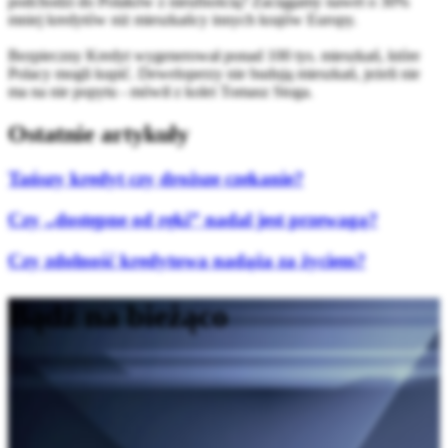
podchodzi do Polaków z nieufnością? Zaciągamy nawet o 30%
mniej kredytów niż mieszkańcy innych krajów Europy.
Bezpieczny Kredyt wygenerował ponad 100 tys. mieszkań, które
Polacy mogli kupić. Deweloperzy nie budują mieszkań, jeżeli nie
ma na nie popytu - mówił z kolei Tomasz Stoga.
Ostatnie artykuły
Tańszy kredyt czy droższe czekanie?
Czy „dostępne od ręki” nadal jest przewagą?
Czy zdolność kredytowa nadąża za życiem?
Bądź na bieżąco