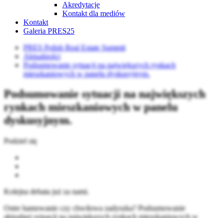
Akredytacje
Kontakt dla mediów
Kontakt
Galeria PRES25
PRES Polish Real Estate Summit
Aktualności
Podsumowanie sytuacji na największych rynkach
mieszkaniowych w panelu dyskusyjnym.
Podsumowanie sytuacji na największych
rynkach mieszkaniowych w panelu
dyskusyjnym.
Podziel się
Kolejna debata już za nami.
Ostre hamowanie czy chwilowa zadyszka? Podsumowanie
aktualnej sytuacji na największych rynkach mieszkaniowych w