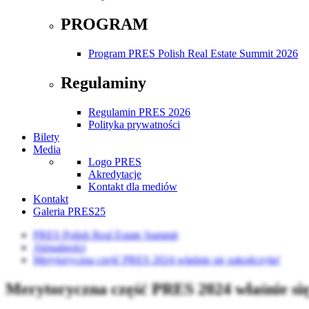
PROGRAM
Program PRES Polish Real Estate Summit 2026
Regulaminy
Regulamin PRES 2026
Polityka prywatności
Bilety
Media
Logo PRES
Akredytacje
Kontakt dla mediów
Kontakt
Galeria PRES25
PRES Polish Real Estate Summit
Aktualności
Merytoryczna część PRES 2024 właśnie się zakończyła!
Merytoryczna część PRES 2024 właśnie się