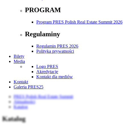
PROGRAM
Program PRES Polish Real Estate Summit 2026
Regulaminy
Regulamin PRES 2026
Polityka prywatności
Bilety
Media
Logo PRES
Akredytacje
Kontakt dla mediów
Kontakt
Galeria PRES25
PRES Polish Real Estate Summit
Aktualności
Katalog
Katalog