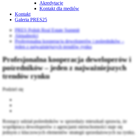
Akredytacje
Kontakt dla mediów
Kontakt
Galeria PRES25
PRES Polish Real Estate Summit
Aktualności
Profesjonalna kooperacja deweloperów i pośredników –
jeden z najważniejszych trendów rynku
Profesjonalna kooperacja deweloperów i
pośredników – jeden z najważniejszych
trendów rynku
Podziel się
Rosnący udział pośredników w sprzedaży mieszkań sprawia, że
współpraca deweloperów z agencjami nieruchomości staje się
jednym z kluczowych elementów strategii sprzedażowych na rynku.