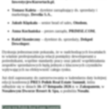
InwestycjewKurortach.pl
,
Tomasz Kaleta
– dyrektor zarządzający ds. sprzedaży i
marketingu,
Develia S.A.
,
Jakub Kląskała
– senior head of sales,
Otodom
,
Anna Kochańska
– prezes zarządu,
PRIMSE.COM
,
Rafał Skonieczny
– dyrektor ds. sprzedaży,
Dekpol
Deweloper
.
Dyskusja jednoznacznie pokazała, że w nadchodzących kwartałach
to właśnie profesjonalizacja relacji pomiędzy deweloperami a
pośrednikami, wspólne standardy pracy oraz jakość współdziałania
zespołów sprzedażowych będą jednym z kluczowych czynników
wpływających na efektywność całego rynku.
Już dziś zapraszamy do zarezerwowania w kalendarzu daty kolejnej
edycji konferencji
PRES Polish Real Estate Summit
, która
odbędzie się w dniach
16–17 listopada 2026 r.
w
Zakopanem
, w
Nosalowym Dworze Resort & Spa,
u podnóża
Nosalu
.
Czym jest Polish Real Estate Summit?