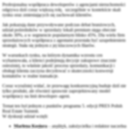
Profesjonalna współpraca deweloperów z agencjami nieruchomości
odgrywa dziś coraz większą rolę, szczególnie w kontekście skali
rynku oraz zmieniających się zachowań klientów.
Jak pokazują dane przywoływane podczas debat branżowych,
udział pośredników w sprzedaży lokali premium sięga obecnie
około 30%, a w segmencie popularnym blisko 45%. Dla wielu firm
sprzedażowych współpraca z agentami przestała być uzupełnieniem
strategii. Stała się jednym z jej kluczowych filarów.
W warunkach rynku, na którym dynamika wzrostu cen
wyhamowała, a klienci podejmują decyzje zakupowe znacznie
ostrożniej, to właśnie jakość procesu sprzedaży, komunikacji i
obsługi klienta zaczyna decydować o skuteczności konwersji
kontaktów w realne transakcje.
Coraz wyraźniej widać, że przewagę konkurencyjną buduje dziś nie
tylko produkt, ale również sprawnie zaprojektowany model
współpracy na linii deweloper–agent.
Temat ten był jednym z punktów programu 5. edycji
PRES Polish
Real Estate Summit
.
W dyskusji udział wzięli:
Marlena Kosiura
– analityk, założycielka i redaktor naczelna