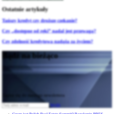
Ostatnie artykuły
Tańszy kredyt czy droższe czekanie?
Czy „dostępne od ręki” nadal jest przewagą?
Czy zdolność kredytowa nadąża za życiem?
Bądź na bieżąco
Zapisz się do naszego newslettera
Wyślij