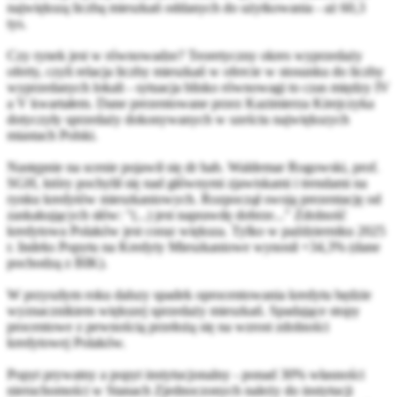
największą liczbą mieszkań oddanych do użytkowania - aż 60,3
tys.
Czy rynek jest w równowadze? Teoretyczny okres wyprzedaży
oferty, czyli relacja liczby mieszkań w ofercie w stosunku do liczby
wyprzedanych lokali - sytuacja blisko równowagi to czas między IV
a V kwartałem. Dane prezentowane przez Kazimierza Kirejczyka
dotyczyły sprzedaży dokonywanych w sześciu największych
miastach Polski.
Następnie na scenie pojawił się dr hab. Waldemar Rogowski, prof.
SGH, który pochylił się nad głównymi zjawiskami i trendami na
rynku kredytów mieszkaniowych. Rozpoczął swoją prezentację od
zaskakujących słów: "(...) jest naprawdę dobrze..." Zdolność
kredytowa Polaków jest coraz większa. Tylko w październiku 2025
r. Indeks Popytu na Kredyty Mieszkaniowe wynosił +34,3% (dane
pochodzą z BIK).
W przyszłym roku dalszy spadek oprocentowania kredytu będzie
wyznacznikiem większej sprzedaży mieszkań. Spadające stopy
procentowe z pewnością przełożą się na wzrost zdolności
kredytowej Polaków.
Popyt prywatny a popyt instytucjonalny - ponad 30% własności
nieruchomości w Stanach Zjednoczonych należy do instytucji