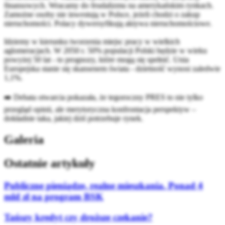
finansowych. Wracamy do feudalizmu na amerykańskim rynkach.
Zamożne osoby nie inwestują w Polsce, jeżeli chodzi o zakup
nieruchomości. Polacy dywersyfikują aktywa nieruchomościowe.
Idziemy w kierunku tworzenia miejsc pracy w wielkich
aglomeracjach. W 2050 r. 50% populacji Polski będzie w wieku
powyżej 50 lat - to prognozy, które mogą się spełnić. Unia
Europejska stanie się skansenem świata - dzietność wynosi zaledwie
1,1%.
➡️ Debata otwarcia pokazała, że tegoroczny PRES to nie tylko
przegląd opinii, ale merytoryczna konfrontacja perspektyw –
dokładnie taka, jakiej dziś potrzebuje rynek.
Galeria
Ostatnie artykuły
Publiczne pieniądze, realne mieszkania. Ponad 4
mld zł na program BSK
Tańszy kredyt czy droższe czekanie?