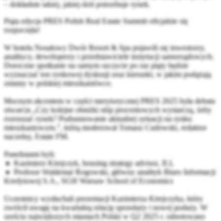
– dokładnie takiej, jakiej dziś potrzebuje rynek.
Piąta edycja PRES Polish Real Estate Summit oficjalnie się
rozpoczęła!
W hotelu
Nosalowy Dwór Resort & Spa
pojawili się inwestorzy,
analitycy, deweloperzy i przedstawiciele instytucji samorządowych.
Doroczne spotkanie na samym szczycie po raz piąty będzie
wyznaczać ton rynkowej dyskusji oraz kierunki, w jakim podążają
zmiany w polskiej mieszkaniówce.
Mocnym akcentem w części merytorycznej PRES 2025 była debata
otwarcia „Czy kolejne obniżki stóp procentowych wystarczą, żeby
rozruszać rynek? Podsumowanie aktualnej sytuacji na rynku
mieszkaniowym.”, którą moderował Tomasz Cudowski, redaktor
naczelny,
Estate FM
.
Panelistami byli:
🔸 Kazimierz Kirejczyk, housing strategy advisor,
JLL
🔸 Profesor Waldemar Rogowski, główny analityk
Biuro Informacji
Kredytowej S.A.
,
SGH Warsaw School of Economics
Uczestnicy wysłuchali prezentacji Kazimierza Kirejczyka, który
zwrócił uwagę na kwartalną relację sprzedaży i nowej podaży. W
sześciu największych miastach Polski w Q2 2025 r. odnotowano