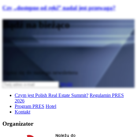
Czy „dostępne od ręki” nadal jest przewagą?
Bądź na bieżąco
Zapisz się do naszego newslettera
Wyślij
Czym jest Polish Real Estate Summit?
Regulamin PRES
2026
Program PRES
Hotel
Kontakt
Organizator