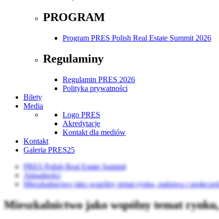
PROGRAM
Program PRES Polish Real Estate Summit 2026
Regulaminy
Regulamin PRES 2026
Polityka prywatności
Bilety
Media
Logo PRES
Akredytacje
Kontakt dla mediów
Kontakt
Galeria PRES25
PRES Polish Real Estate Summit
Aktualności
Mieszkalnictwo jako wspólny temat rynku, państwa i społecze
Mieszkalnictwo jako wspólny temat rynku,