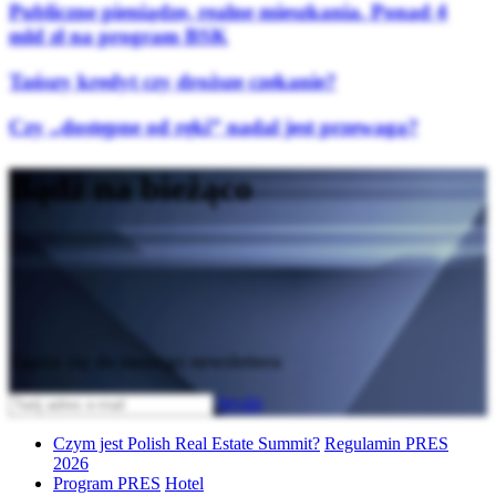
Publiczne pieniądze, realne mieszkania. Ponad 4
mld zł na program BSK
Tańszy kredyt czy droższe czekanie?
Czy „dostępne od ręki” nadal jest przewagą?
Bądź na bieżąco
Zapisz się do naszego newslettera
Wyślij
Czym jest Polish Real Estate Summit?
Regulamin PRES
2026
Program PRES
Hotel