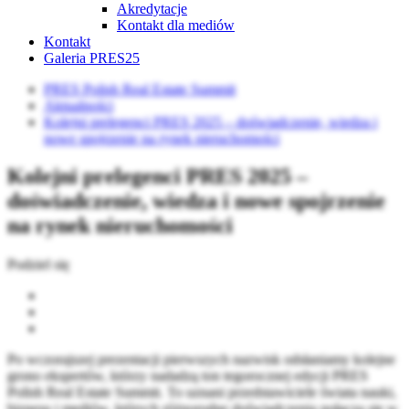
Akredytacje
Kontakt dla mediów
Kontakt
Galeria PRES25
PRES Polish Real Estate Summit
Aktualności
Kolejni prelegenci PRES 2025 – doświadczenie, wiedza i
nowe spojrzenie na rynek nieruchomości
Kolejni prelegenci PRES 2025 –
doświadczenie, wiedza i nowe spojrzenie
na rynek nieruchomości
Podziel się
Po wczorajszej prezentacji pierwszych nazwisk odsłaniamy kolejne
grono ekspertów, którzy nadadzą ton tegorocznej edycji PRES
Polish Real Estate Summit. To uznani przedstawiciele świata nauki,
biznesu i mediów, których różnorodne doświadczenia połączą się w