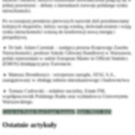
jednej przestrzeni – debaty o kierunkach rozwoju polskiego rynku
nieruchomości.
Po wczorajszej premierze pierwszych nazwisk dziś przedstawiamy
kolejnych ekspertów, którzy swoją wiedzą, doświadczeniem i wizją
rynku nieruchomości wniosą do konferencji nową energię i
perspektywę.
🔸 Dr hab. Adam Czerniak – zastępca prezesa
Krajowego Zasobu
Nieruchomości
, profesor Szkoły Głównej Handlowej w Warszawie,
polski reprezentant w radzie
European Master in Official Statistics
(EMOS)
działającej przy
Eurostacie
.
🔸 Mateusz Bromboszcz - wiceprezes zarządu,
ATAL S.A.
,
zaangażowany w obsługę sektora mieszkaniowego i budownictwa.
🔸 Tomasz Cudowski – redaktor naczelny,
Estate FM
,
współpracownik
Polskiego Radia
oraz wykładowca
Uniwersytetu
Warszawskiego
.
Czym jest Polish Real Estate Summit?
Bilety PRES 2025
Ostatnie artykuły